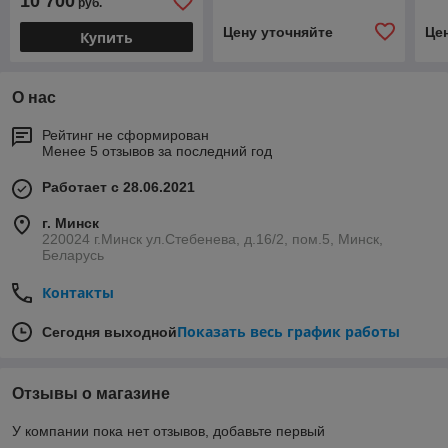
10 700
руб.
модель
мо
PS2E076С21E4000
PS
Цену уточняйте
Це
Купить
О нас
Рейтинг не сформирован
Менее 5 отзывов за последний год
Работает с 28.06.2021
г. Минск
220024 г.Минск ул.Стебенева, д.16/2, пом.5, Минск,
Беларусь
Контакты
Показать весь график работы
Сегодня выходной
Отзывы о магазине
У компании пока нет отзывов, добавьте первый