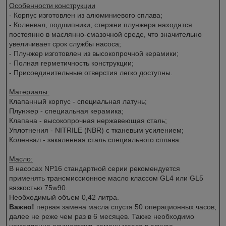
Особенности конструкции
- Корпус изготовлен из алюминиевого сплава;
- Коленвал, подшипники, стержни плунжера находятся
постоянно в маслянно-смазочной среде, что значительно
увеличивает срок службы насоса;
- Плунжер изготовлен из высокопрочной керамики;
- Полная герметичность конструкции;
- Присоединительные отверстия легко доступны.
Материалы:
Клапанный корпус - специальная латунь;
Плунжер - специальная керамика;
Клапана - высокопрочная нержавеющая сталь;
Уплотнения - NITRILE (NBR) с тканевым усилением;
Коленвал - закаленная сталь специального сплава.
Масло:
В насосах NP16 стандартной серии рекомендуется
применять трансмиссионное масло классом GL4 или GL5
вязкостью 75w90.
Необходимый объем 0,42 литра.
Важно!
первая замена масла спустя 50 операционных часов,
далее не реже чем раз в 6 месяцев. Также необходимо
немедленно осуществить замену масла в случае