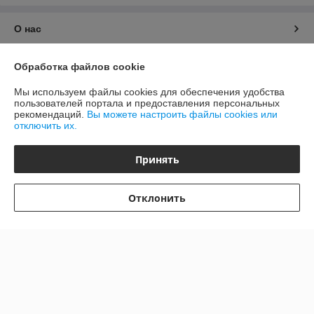
О нас
Контакты
Обработка файлов cookie
Мы используем файлы cookies для обеспечения удобства
Доставка и оплата
пользователей портала и предоставления персональных
рекомендаций.
Вы можете настроить файлы cookies или
отключить их.
График работы
Принять
Полная версия сайта
Политика обработки cookies
Отклонить
Сайт создан на платформе Deal.by