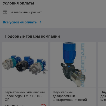
Условия оплаты
Безналичный расчет
Все условия оплаты
Подобные товары компании
Герметичный химический
Плунжерный
Пл
насос Argal TMR 10.15 -
дозировочный
до
GF
электромеханический
эле
насос Серия SPRING
на