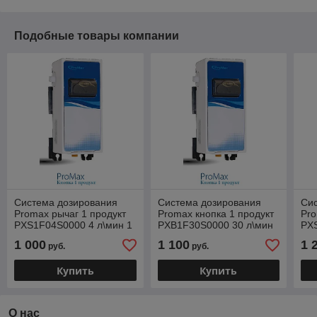
Подобные товары компании
Система дозирования
Система дозирования
Си
Promax рычаг 1 продукт
Promax кнопка 1 продукт
Pro
PXS1F04S0000 4 л\мин 1
PXB1F30S0000 30 л\мин
PX
сред; рычаг
1 сред; кнопка
сре
1 000
1 100
1 
руб.
руб.
Купить
Купить
О нас