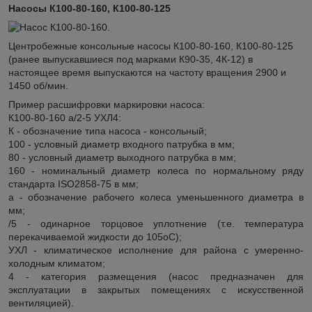
Насосы К100-80-160, К100-80-125
Центробежные консольные насосы К100-80-160, К100-80-125
(рaнее выпускавшиеся под марками К90-35, 4К-12) в
настоящее время выпускаются на частоту вращения 2900 и
1450 об/мин.
Пример расшифровки маркировки насоса:
К100-80-160 а/2-5 УХЛ4:
К - обозначение типа насоса - консольный;
100 - условный диаметр входного патрубка в мм;
80 - условный диаметр выходного патрубка в мм;
160 - номинальный диаметр колеса по нормальному ряду
стандарта ISO2858-75 в мм;
а - обозначение рабочего колеса уменьшенного диаметра в
мм;
/5 - одинарное торцовое уплотнение (т.е. температура
перекачиваемой жидкости до 105
о
С);
УХЛ - климатическое исполнение для района с умеренно-
холодным климатом;
4 - категория размещения (насос предназначен для
эксплуатации в закрытых помещениях с искусственной
вентиляцией).