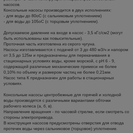
насосов.
Консольные насосы производится в двух исполнениях:
- для воды до 80
о
С (с сальниковым уплотнением)
- для воды до 105
о
С (с торцовым уплотнением).
Допускаемое давление на входе в насос - 3,5 кГс/см2 (могут
быть использованы как повысительные).
Проточная часть изготовлена из серого чугуна.
Насосы изготавливаются с подачей от 3 до 480 м3/ч и напором
от 3,5 до 125м и предназначены для перекачивания в
стационарных условиях воды, кроме морской, с рН 6 - 9,
содержащей различные механические примеси не более
0,10% по объему и размером частиц не более 0,21мм.
Насос типа К предназначен для работы в стационарных
условиях.
Консольные насосы центробежные для горячей и холодной
воды производятся с различными вариантами обточки
рабочего колеса (а, б, в).
Направление вращения - по часовой стрелке, если смотреть со
стороны электропривода.
В конструкция насосов предусмотрены отверстия для отвода
протечек воды через сальниковое (торцовое) уплотнение.