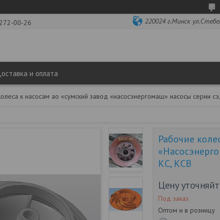
220024 г.Минск ул.Стебене
 272-00-26
оставка и оплата
олеса к насосам ао «сумский завод «насосэнергомаш» насосы серии сэ, д, 
Рабочие коле
«Насосэнергом
КС, КСВ
Цену уточняйт
Под заказ
Оптом и в розницу