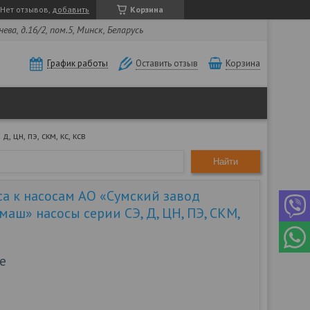
Нет отзывов,
добавить
Корзина
ва, д.16/2, пом.5, Минск, Беларусь
Корзина
График работы
Оставить отзыв
цн, пэ, скм, кс, ксв
Найти
са к насосам АО «Сумский завод
аш» насосы серии СЭ, Д, ЦН, ПЭ, СКМ,
е