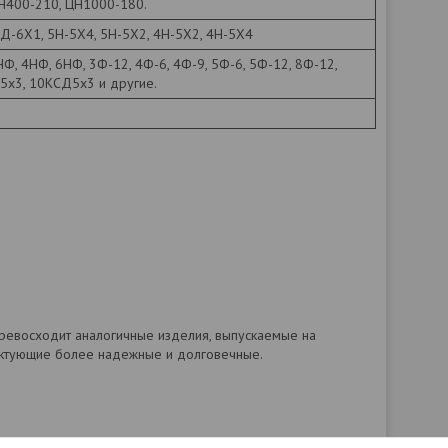
, ЦН400-210, ЦН1000-180.
Д-6Х1, 5Н-5Х4, 5Н-5Х2, 4Н-5Х2, 4Н-5Х4
Ф, 4НФ, 6НФ, 3Ф-12, 4Ф-6, 4Ф-9, 5Ф-6, 5Ф-12, 8Ф-12,
СД5х3, 10КСД5х3 и другие.
 превосходит аналогичные изделия, выпускаемые на
лектующие более надежные и долговечные.