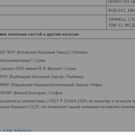
ЦН400-105
Д
8НД-6Х1, 10Н
10НМКх2, 2,5Н
10Ф-12, 8К
вка запасных частей к другим насосам
 "КНЗ" (Катайский Насосный Завод") г.Катайск
асосэнергомаш" г.Сумы
умское НПО имени М. В. Фрунзе" г.Сумы
НЗ" (Рыбницкий Насосный Завод) г.Рыбница
ММЗ" (Марыйский Машиностроительный Завод) г.Мары
IPOM" (Випом) Болгария, г.София
ускается в соответствии с ГОСТ Р 53464-2009, по качеству и точности
транах бывшего СССР, что позволяет нашей компании поставлять комп
для заказа