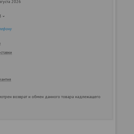
вгуста 2026
3
лефону
а
оставки
рантия
отрен возврат и обмен данного товара надлежащего