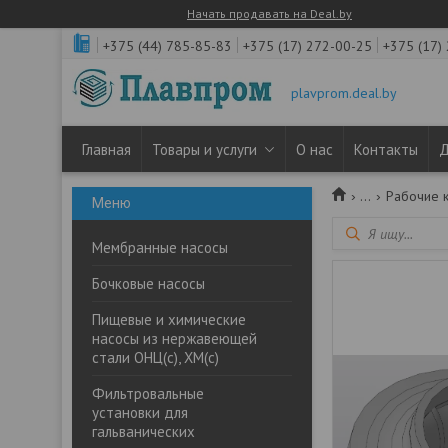
Начать продавать на Deal.by
+375 (44) 785-85-83
+375 (17) 272-00-25
+375 (17)
plavprom.deal.by
Главная
Товары и услуги
О нас
Контакты
Д
...
Рабочие к
Мембранные насосы
Бочковые насосы
Пищевые и химические
насосы из нержавеющей
стали ОНЦ(с), ХМ(с)
Фильтровальные
установки для
гальванических