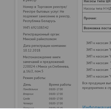
в реестр
Насосы типа ЦН
Номер в Торговом реестре/
Насосы типа Н Н
Реестре бытовых услуг: Не
подлежит занесению в реестр,
Прочие:
Республика Беларусь
УНП: 692108342
Возможна поста
Регистрационный орган:
Минский райисполком
ЗИП к насосам ЗАО
Дата регистрации компании:
ЗИП к насосам "Н
10.12.2018
ЗИП к насосам "С
Местонахождение книги
замечаний и предложений:
ЗИП к насосам "Р
220024 г.Минск ул.Стебенева,
ЗИП к насосам "
д.16/2, пом.5
ЗИП к насосам "V
Режим работы:
Вся продукция вып
День
Время работы
предприятиях в с
Понедельник
08:00-17:00
Вторник
08:00-17:00
Среда
08:00-17:00
Четверг
08:00-17:00
Информация 
Пятница
08:00-15:45