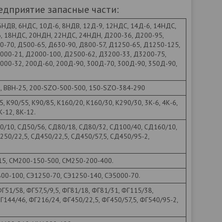
едприятие запасные части:
6НДВ, 6НДС, 10Д-6, 8НДВ, 12Д-9, 12НДС, 14Д-6, 14НДС,
, 18НДС, 20НДН, 22НДС, 24НДН, Д200-36, Д200-95,
0-70, Д500-65, Д630-90, Д800-57, Д1250-65, Д1250-125,
000-21, Д2000-100, Д2500-62, Д3200-33, Д3200-75,
000-32, 200Д-60, 200Д-90, 300Д-70, 300Д-90, 350Д-90,
2, ВВН-25, 200-SZO-500-500, 150-SZO-384-290
5, К90/55, К90/85, К160/20, К160/30, К290/30, 3К-6, 4К-6,
К-12, 8К-12.
0/10, СД50/56, СД80/18, СД80/32, СД100/40, СД160/10,
250/22,5, СД450/22,5, СД450/57,5, СД450/95-2,
5, СМ200-150-500, СМ250-200-400.
800-100, СЭ1250-70, СЭ1250-140, СЭ5000-70.
ФГ51/58, ФГ57,5/9,5, ФГ81/18, ФГ81/31, ФГ115/38,
Г144/46, ФГ216/24, ФГ450/22,5, ФГ450/57,5, ФГ540/95-2,