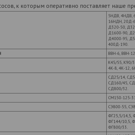
сосов, к которым оперативно поставляет наше пр
5НДВ, 4НДВ, 
16НДН, 20Д-6
Д320-50, Д32
Д1600-90, Д2
Д4000-95, Д5
400Д-190.
Н
ВВН-6, ВВН-1
К45/55, К90/3
4К-8, 4К-12, 6
СД25/14, СД5
СД160/45, СД
СД800/32.
СМ150-125-31
СЭ800-55, СЭ
ФГ25,5/14,5, 
ФГ144/10,5, Ф
ФГ800/33.