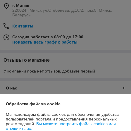
г. Минск
220024 г.Минск ул.Стебенева, д.16/2, пом.5, Минск,
Беларусь
Контакты
Сегодня работает с 08:00 до 17:00
Показать весь график работы
Отзывы о магазине
У компании пока нет отзывов, добавьте первый
О нас
Контакты
Обработка файлов cookie
Мы используем файлы cookies для обеспечения удобства
Доставка и оплата
пользователей портала и предоставления персональных
рекомендаций.
Вы можете настроить файлы cookies или
отключить их.
График работы