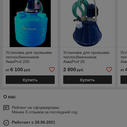
Установка для промывки
Установка для промывки
Уст
теплообменников
теплообменников
те
АкваProf 205
АкваProf 26
Акв
6 100
2 800
от
руб.
руб.
от
Купить
Купить
О нас
Рейтинг не сформирован
Менее 5 отзывов за последний год
Работает с 28.06.2021