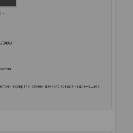
3
а
оставки
рантия
отрен возврат и обмен данного товара надлежащего