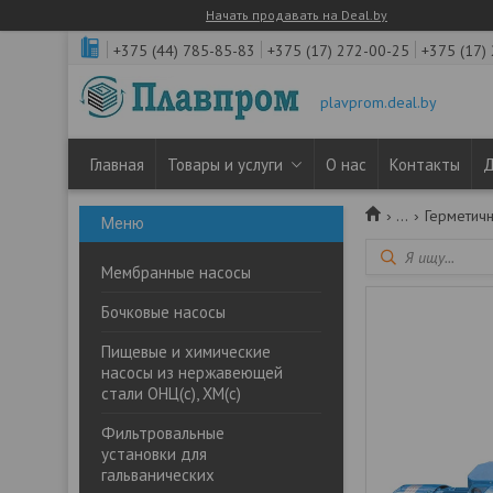
Начать продавать на Deal.by
+375 (44) 785-85-83
+375 (17) 272-00-25
+375 (17)
plavprom.deal.by
Главная
Товары и услуги
О нас
Контакты
Д
...
Герметичн
Мембранные насосы
Бочковые насосы
Пищевые и химические
насосы из нержавеющей
стали ОНЦ(с), ХМ(с)
Фильтровальные
установки для
гальванических