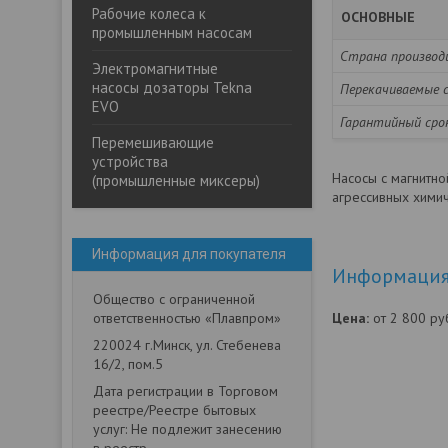
Рабочие колеса к
ОСНОВНЫЕ
промышленным насосам
Страна производ
Электромагнитные
насосы дозаторы Tekna
Перекачиваемые 
EVO
Гарантийный ср
Перемешивающие
устройства
Насосы с магнитно
(промышленные миксеры)
агрессивных химич
Информация для покупателя
Информация 
Общество с ограниченной
ответственностью «Плавпром»
Цена:
от 2 800
ру
220024 г.Минск, ул. Стебенева
16/2, пом.5
Дата регистрации в Торговом
реестре/Реестре бытовых
услуг: Не подлежит занесению