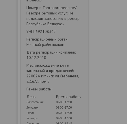
в реестр
Номер в Торговом реестре/
Реестре бытовых услуг: Не
подлежит занесению в реестр,
Республика Беларусь
УНП: 692108342
Регистрационный орган:
Минский райисполком
Дата регистрации компании:
10.12.2018
Местонахождение книги
замечаний и предложений:
220024 г.Минск ул.Стебенева,
д.16/2, пом.5
Режим работы:
День
Время работы
Понедельник
08:00-17:00
Вторник
08:00-17:00
Среда
08:00-17:00
Четверг
08:00-17:00
Пятница
08:00-15:45