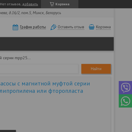
Нет отзывов,
добавить
Корзина
ва, д.16/2, пом.5, Минск, Беларусь
Корзина
График работы
Оставить отзыв
Химические насосы с магнитной муфтой серии mpр251 из полипропилена или фторопласта
Найти
асосы с магнитной муфтой серии
липропилена или фторопласта