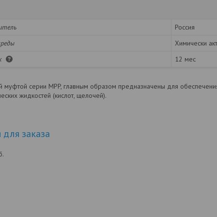
итель
Россия
среды
Химически ак
ок
12 мес
й муфтой серии MPP, главным образом предназначены для обеспечения
еских жидкостей (кислот, щелочей).
для заказа
б.